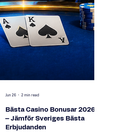
Jun 26
2 min read
Bästa Casino Bonusar 2026
– Jämför Sveriges Bästa