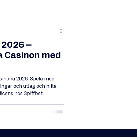
o 2026 –
a Casinon med
asinona 2026. Spela med
ingar och uttag och hitta
icens hos Spiffbet.