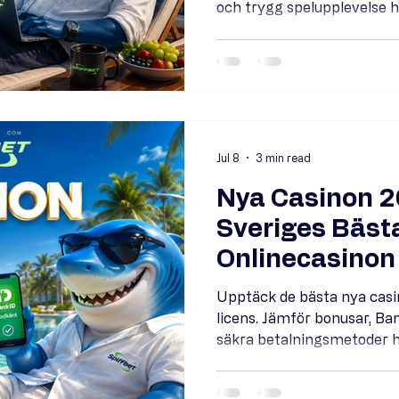
och trygg spelupplevelse h
Jul 8
3 min read
Nya Casinon 2
Sveriges Bäst
Onlinecasinon
Upptäck de bästa nya cas
licens. Jämför bonusar, Ba
säkra betalningsmetoder h