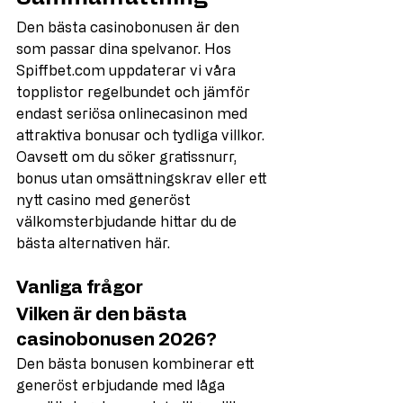
Den bästa casinobonusen är den 
som passar dina spelvanor. Hos 
Spiffbet.com
 uppdaterar vi våra 
topplistor regelbundet och jämför 
endast seriösa onlinecasinon med 
attraktiva bonusar och tydliga villkor. 
Oavsett om du söker gratissnurr, 
bonus utan omsättningskrav eller ett 
nytt casino med generöst 
välkomsterbjudande hittar du de 
bästa alternativen här.
Vanliga frågor
Vilken är den bästa 
casinobonusen 2026?
Den bästa bonusen kombinerar ett 
generöst erbjudande med låga 