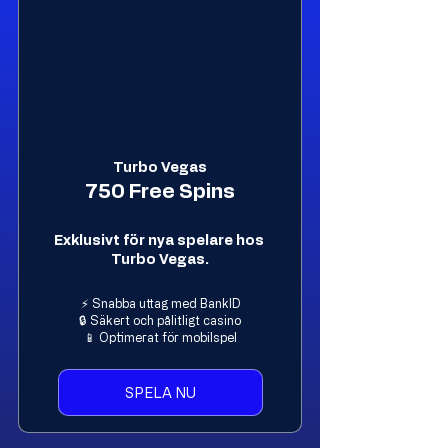
Turbo Vegas
750 Free Spins
Exklusivt för nya spelare hos 
Turbo Vegas.
⚡ Snabba uttag med BankID
🔒 Säkert och pålitligt casino
📱 Optimerat för mobilspel
SPELA NU