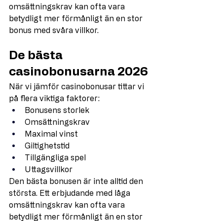
omsättningskrav kan ofta vara 
betydligt mer förmånligt än en stor 
bonus med svåra villkor.
De bästa 
casinobonusarna 2026
När vi jämför casinobonusar tittar vi 
på flera viktiga faktorer:
Bonusens storlek
Omsättningskrav
Maximal vinst
Giltighetstid
Tillgängliga spel
Uttagsvillkor
Den bästa bonusen är inte alltid den 
största. Ett erbjudande med låga 
omsättningskrav kan ofta vara 
betydligt mer förmånligt än en stor 