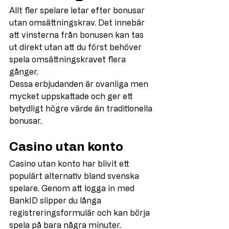
Allt fler spelare letar efter bonusar 
utan omsättningskrav. Det innebär 
att vinsterna från bonusen kan tas 
ut direkt utan att du först behöver 
spela omsättningskravet flera 
gånger.
Dessa erbjudanden är ovanliga men 
mycket uppskattade och ger ett 
betydligt högre värde än traditionella 
bonusar.
Casino utan konto
Casino utan konto har blivit ett 
populärt alternativ bland svenska 
spelare. Genom att logga in med 
BankID slipper du långa 
registreringsformulär och kan börja 
spela på bara några minuter.