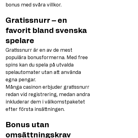
bonus med svåra villkor.
Gratissnurr – en 
favorit bland svenska 
spelare
Gratissnurr är en av de mest 
populära bonusformerna. Med free 
spins kan du spela på utvalda 
spelautomater utan att använda 
egna pengar.
Många casinon erbjuder gratissnurr 
redan vid registrering, medan andra 
inkluderar dem i välkomstpaketet 
efter första insättningen.
Bonus utan 
omsättningskrav