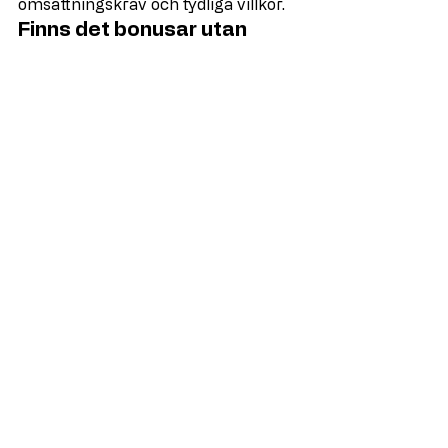
omsättningskrav och tydliga villkor.
Finns det bonusar utan 
omsättningskrav?
Ja, vissa onlinecasinon erbjuder 
bonusar eller gratissnurr utan 
omsättningskrav, men de är relativt 
ovanliga.
Är gratissnurr värda att 
välja?
Ja. Gratissnurr ger extra spelvärde 
och är ett populärt sätt att prova nya 
spelautomater utan att riskera lika 
mycket egna pengar.
Casinobonus
Casino bonus
Gratissnurr
Bonus utan omsättningskrav
Välkomstbonus casino
Casino utan konto
Bästa online casino
Nya casinon
Snabba uttag